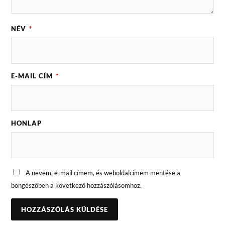
NÉV
*
E-MAIL CÍM
*
HONLAP
A nevem, e-mail címem, és weboldalcímem mentése a
böngészőben a következő hozzászólásomhoz.