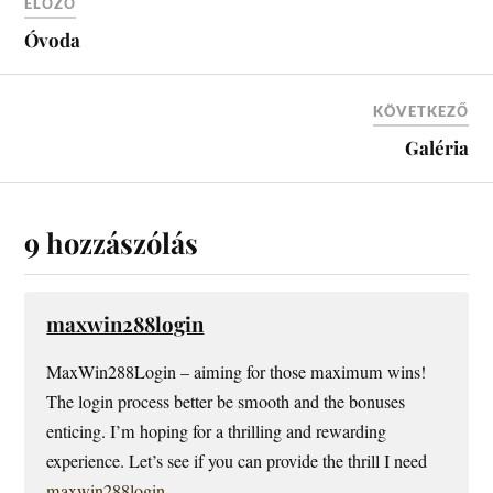
ELŐZŐ
Óvoda
KÖVETKEZŐ
Galéria
9 hozzászólás
maxwin288login
MaxWin288Login – aiming for those maximum wins!
The login process better be smooth and the bonuses
enticing. I’m hoping for a thrilling and rewarding
experience. Let’s see if you can provide the thrill I need
maxwin288login
.