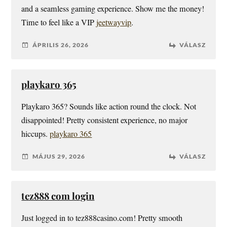
and a seamless gaming experience. Show me the money!
Time to feel like a VIP
jeetwayvip
.
ÁPRILIS 26, 2026
VÁLASZ
playkaro 365
Playkaro 365? Sounds like action round the clock. Not
disappointed! Pretty consistent experience, no major
hiccups.
playkaro 365
MÁJUS 29, 2026
VÁLASZ
tez888 com login
Just logged in to tez888casino.com! Pretty smooth