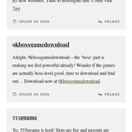
try new websites. Time to investigate this! Come visit
7wg
JÚLIUS 10, 2026
VÁLASZ
9kbossgamedownload
Alright, 9kbossgamedownload – the ‘boss’ part is
making me feel powerful already! Wonder if the games
are actually boss-level good, time to download and find
out… Download now at
9kbossgamedownload
JÚLIUS 10, 2026
VÁLASZ
555pgame
Yo, 555pgame is legit! Slots are fire and payouts are