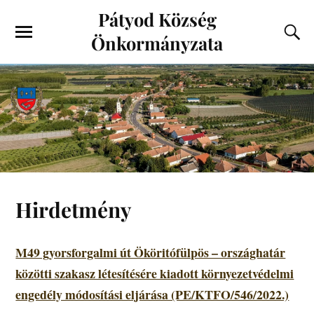
Pátyod Község
Önkormányzata
Hirdetmény
M49 gyorsforgalmi út Ököritófülpös – országhatár
közötti szakasz létesítésére kiadott környezetvédelmi
engedély módosítási eljárása (PE/KTFO/546/2022.)