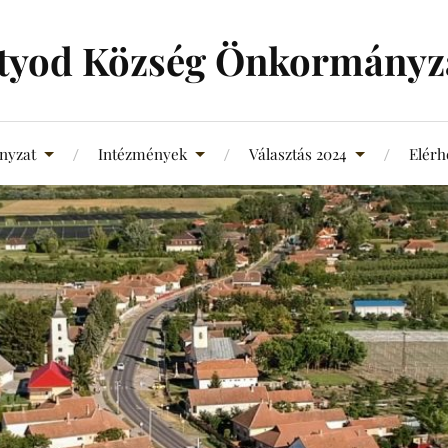
tyod Község Önkormányz
nyzat
Intézmények
Választás 2024
Elérh