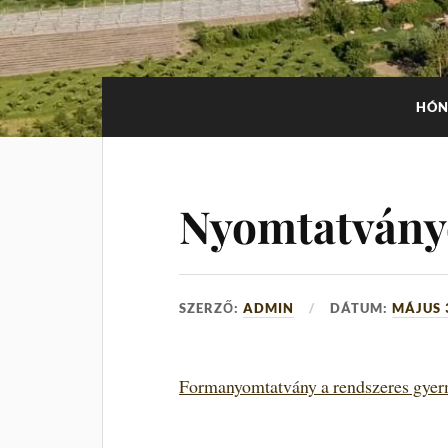
HÓN
Nyomtatván
SZERZŐ:
ADMIN
DÁTUM:
MÁJUS 
Formanyomtatvány a rendszeres gye